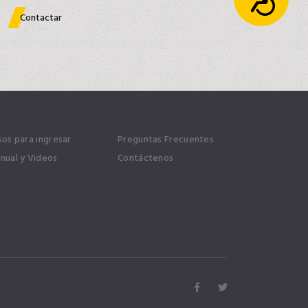
Contactar
sos para ingresar
Preguntas Frecuentes
nual y Videos
Contáctenos