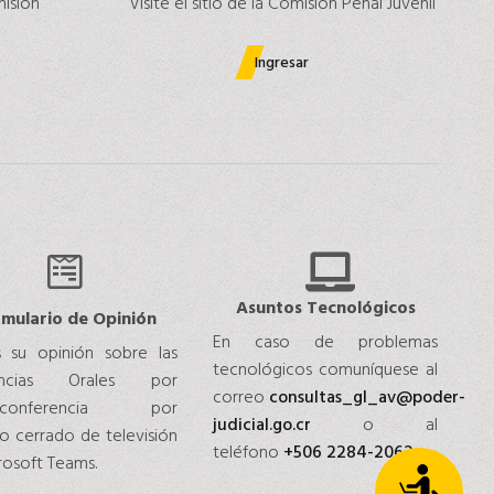
misión
Visite el sitio de la Comisión Penal Juvenil
Ingresar
Asuntos Tecnológicos
rmulario de Opinión
En caso de problemas
 su opinión sobre las
tecnológicos comuníquese al
encias Orales por
correo
consultas_gl_av@poder-
oconferencia por
judicial.go.cr
o al
to cerrado de televisión
teléfono
+506 2284-2062
rosoft Teams.
Accesibilidad