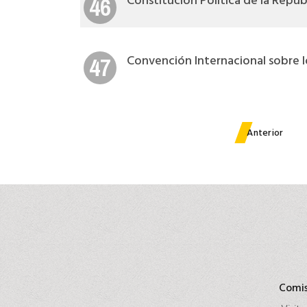
Constitución Política de la Repúb
46
Convención Internacional sobre l
47
Anterior
Comis