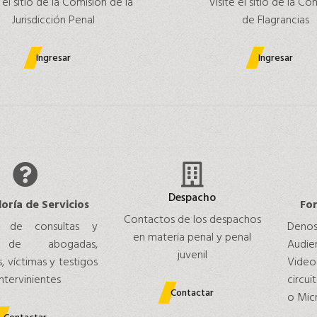
 el sitio de la Comisión de la
Visite el sitio de la Co
Jurisdicción Penal
de Flagrancias
Ingresar
Ingresar
Despacho
oría de Servicios
Fo
Contactos de los despachos
n de consultas y
Denos
en materia penal y penal
 de abogadas,
Audi
juvenil
 víctimas y testigos
Vide
ntervinientes
circui
Contactar
o Mic