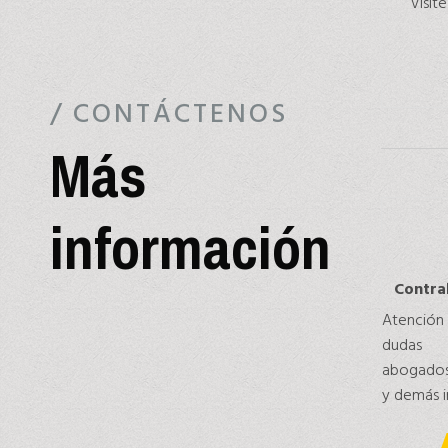
Visite
/ CONTÁCTENOS
Más
información
Contral
Atenció
dudas
abogados,
y demás i