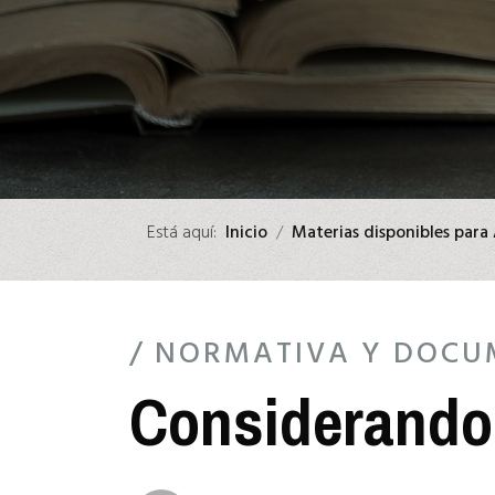
menú
de
accesibilidad.
Está aquí:
Inicio
Materias disponibles para
/ NORMATIVA Y DOCU
Considerando