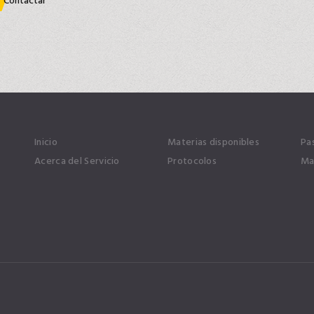
Contactar
Inicio
Materias disponibles
Pa
Acerca del Servicio
Protocolos
Ma